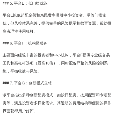
### 5. 平台E：低门槛优选
平台E以低起配金额和亲民费率吸引中小投资者。尽管门槛较
低，但风控体系完善，提供完善的风险提示和教育资源，帮助投
资者理性使用杠杆。
### 6. 平台F：机构级服务
主要面向经验丰富的投资者和中小机构，平台F提供专业级交易
工具和高杠杆选项（最高10倍），同时配备严格的风险控制系
统，平衡收益与风险。
### 7. 平台G：创新模式先锋
该平台推出多种创新配资模式，如按日配资、按周配资和专项配
资等，满足投资者多样化需求。其透明的费用结构和便捷的操作
界面获得用户好评。