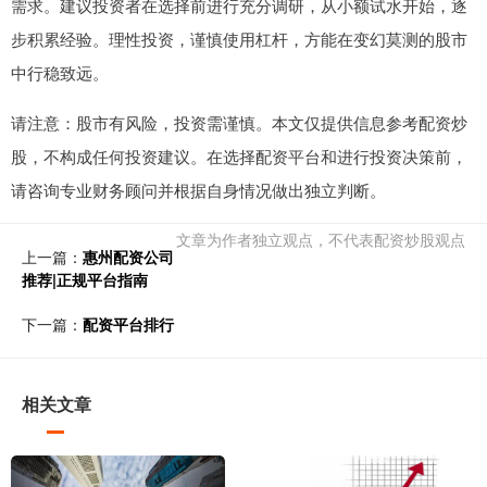
需求。建议投资者在选择前进行充分调研，从小额试水开始，逐
步积累经验。理性投资，谨慎使用杠杆，方能在变幻莫测的股市
中行稳致远。
请注意：股市有风险，投资需谨慎。本文仅提供信息参考配资炒
股，不构成任何投资建议。在选择配资平台和进行投资决策前，
请咨询专业财务顾问并根据自身情况做出独立判断。
文章为作者独立观点，不代表配资炒股观点
上一篇：
惠州配资公司
推荐|正规平台指南
下一篇：
配资平台排行
相关文章