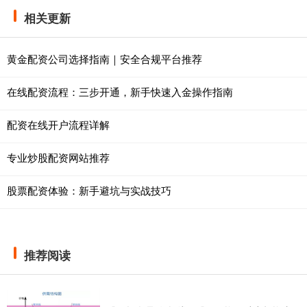
相关更新
黄金配资公司选择指南｜安全合规平台推荐
在线配资流程：三步开通，新手快速入金操作指南
配资在线开户流程详解
专业炒股配资网站推荐
股票配资体验：新手避坑与实战技巧
推荐阅读