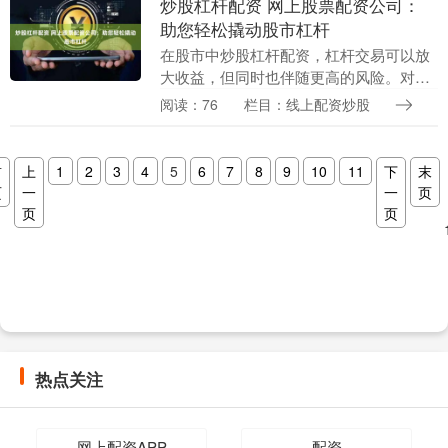
炒股杠杆配资 网上股票配资公司：
助您轻松撬动股市杠杆
在股市中炒股杠杆配资，杠杆交易可以放
大收益，但同时也伴随更高的风险。对于
资金有限的投资者来说，网上股票配资公
阅读：76
栏目：线上配资炒股
司提供了便捷的解决方案。 1. **选择配资
公司：*....
首
上
1
2
3
4
5
6
7
8
9
10
11
下
末
页
一
一
页
页
页
热点关注
网上配资APP
配资