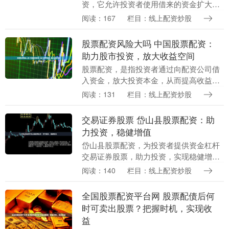
资，它允许投资者使用借来的资金扩大投
资规模。通过股票配资，投资者可以放大
阅读：167
栏目：线上配资炒股
收益，但同时也要承担更高的风险。 * **
放大收益：....
股票配资风险大吗 中国股票配资：
助力股市投资，放大收益空间
股票配资，是指投资者通过向配资公司借
入资金，放大投资本金，从而提高收益率
的一种投资方式。在中国，股票配资已成
阅读：131
栏目：线上配资炒股
为股市投资中不可或缺的一部分。 最新股
票配资网采用先....
交易证券股票 岱山县股票配资：助
力投资，稳健增值
岱山县股票配资，为投资者提供资金杠杆
交易证券股票，助力投资，实现稳健增
值。 盈透证券是全球最大的在线券商之
阅读：140
栏目：线上配资炒股
一，提供广泛的投资产品，包括股票配
资。其平台以其先进的....
全国股票配资平台网 股票配债后何
时可卖出股票？把握时机，实现收
益