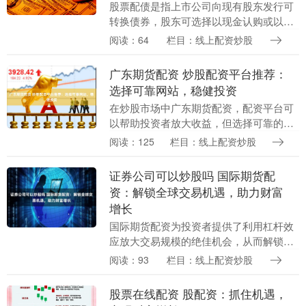
股票配债是指上市公司向现有股东发行可
转换债券，股东可选择以现金认购或以股
票认购。配债后，投资者持有的是股票和
阅读：64
栏目：线上配资炒股
可转债两种证券。 配资可以放大投资者的
资金，使他们能....
广东期货配资 炒股配资平台推荐：
选择可靠网站，稳健投资
在炒股市场中广东期货配资，配资平台可
以帮助投资者放大收益，但选择可靠的平
台至关重要。以下推荐几个值得信赖的炒
阅读：125
栏目：线上配资炒股
股配资平台： 1. 雪盈证券：作为一家知名
的在线配资....
证券公司可以炒股吗 国际期货配
资：解锁全球交易机遇，助力财富
增长
国际期货配资为投资者提供了利用杠杆效
应放大交易规模的绝佳机会，从而解锁全
球交易机遇，助力财富增长。 炒股配资是
阅读：93
栏目：线上配资炒股
一种金融服务，允许投资者借用资金来增
加其股票投资。....
股票在线配资 股配资：抓住机遇，