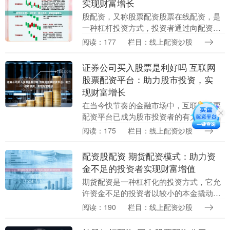
实现财富增长
股配资，又称股票配资股票在线配资，是
一种杠杆投资方式，投资者通过向配资公
司借款，放大资金规模，从而提高投资收
阅读：177
栏目：线上配资炒股
益。 期货配资股票的杠杆效应可以放大投
资收益。例如，....
证券公司买入股票是利好吗 互联网
股票配资平台：助力股市投资，实
现财富增长
在当今快节奏的金融市场中，互联网股票
配资平台已成为股市投资者的有力工具。
这些平台通过提供杠杆资金，帮助投资者
阅读：175
栏目：线上配资炒股
放大投资回报证券公司买入股票是利好
吗，从而实现财富增....
配资股配资 期货配资模式：助力资
金不足的投资者实现财富增值
期货配资是一种杠杆化的投资方式，它允
许资金不足的投资者以较小的本金撬动更
大的资金进行期货交易。通过期货配资，
阅读：190
栏目：线上配资炒股
投资者可以放大收益，同时也能放大风
险。 配资可以放大....