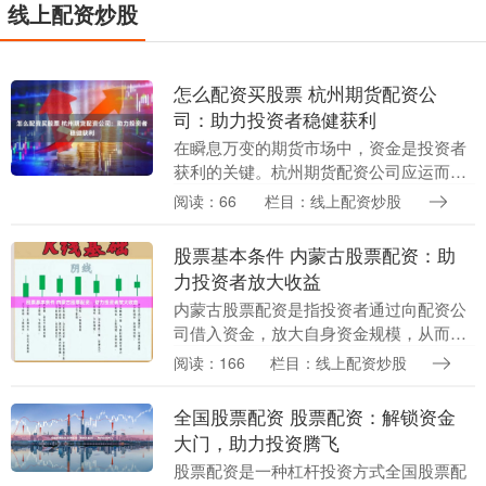
线上配资炒股
怎么配资买股票 杭州期货配资公
司：助力投资者稳健获利
在瞬息万变的期货市场中，资金是投资者
获利的关键。杭州期货配资公司应运而
生，为投资者提供资金杠杆，助力其稳健
阅读：66
栏目：线上配资炒股
获利。 2. 了解平台的信誉和口碑：可以通
过搜索平台的....
股票基本条件 内蒙古股票配资：助
力投资者放大收益
内蒙古股票配资是指投资者通过向配资公
司借入资金，放大自身资金规模，从而提
高股票投资收益的一种方式。这种方式可
阅读：166
栏目：线上配资炒股
以有效地帮助投资者放大收益，但同时也
存在一定的风险。....
全国股票配资 股票配资：解锁资金
大门，助力投资腾飞
股票配资是一种杠杆投资方式全国股票配