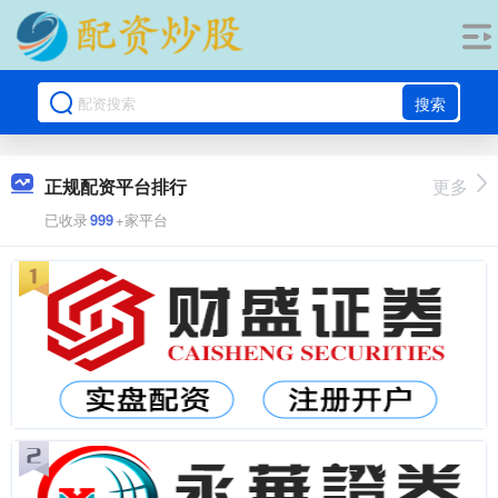
搜索
正规配资平台排行
更多
已收录
999
+家平台