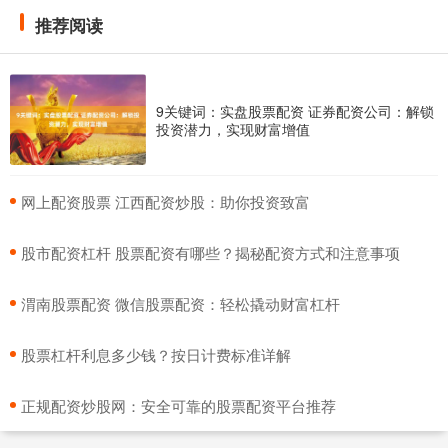
推荐阅读
9关键词：实盘股票配资 证券配资公司：解锁
投资潜力，实现财富增值
​网上配资股票 江西配资炒股：助你投资致富
​股市配资杠杆 股票配资有哪些？揭秘配资方式和注意事项
​渭南股票配资 微信股票配资：轻松撬动财富杠杆
​股票杠杆利息多少钱？按日计费标准详解
​正规配资炒股网：安全可靠的股票配资平台推荐