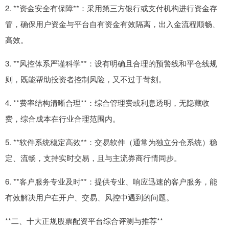
2. **资金安全有保障**：采用第三方银行或支付机构进行资金存
管，确保用户资金与平台自有资金有效隔离，出入金流程顺畅、
高效。
3. **风控体系严谨科学**：设有明确且合理的预警线和平仓线规
则，既能帮助投资者控制风险，又不过于苛刻。
4. **费率结构清晰合理**：综合管理费或利息透明，无隐藏收
费，综合成本在行业合理范围内。
5. **软件系统稳定高效**：交易软件（通常为独立分仓系统）稳
定、流畅，支持实时交易，且与主流券商行情同步。
6. **客户服务专业及时**：提供专业、响应迅速的客户服务，能
有效解决用户在开户、交易、风控中遇到的问题。
**二、十大正规股票配资平台综合评测与推荐**