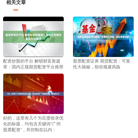
相关文章
配资炒股的平台 解锁财富新篇
股票配资证券 期货配资：可靠
章：国内正规期货配资平台推荐
性大揭秘，助你规避风险
好的，这里有几个为百度收录优
化的标题，均包含关键词“广州
股票配资”，并控制在以内：